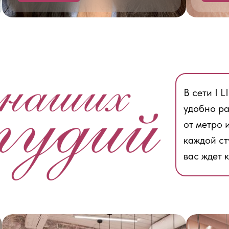
В сети I 
удобно р
от метро 
каждой ст
вас ждет 