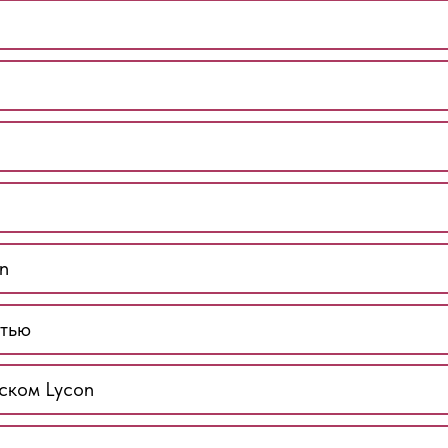
n
итью
ском Lycon