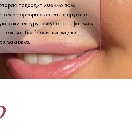
оторая подходит именно вам:
 этом не превращает вас в другого
ую архитектуру, аккуратно оформим
 — так, чтобы брови выглядели
ез макияжа.