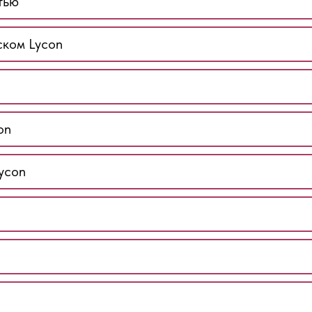
тью
ском Lycon
on
ycon